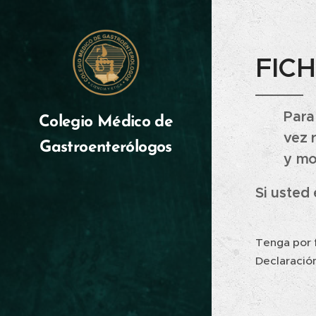
FIC
Para
Colegio M
édico
de
vez 
Gastroenterólogos
y mo
Si usted 
Tenga por f
Declaració